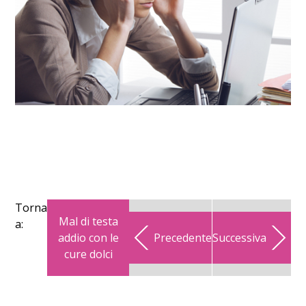
Torna
Mal di testa
a:
addio con le
Precedente
Successiva
cure dolci