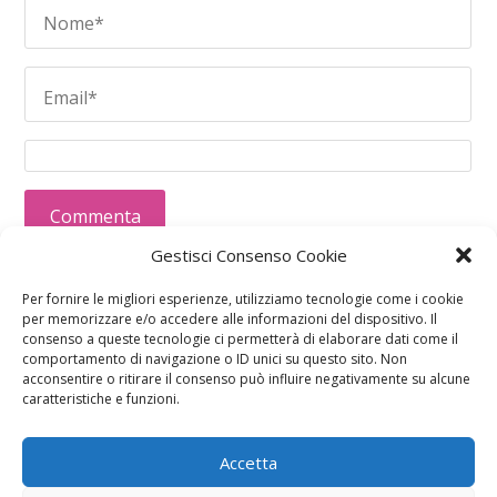
Gestisci Consenso Cookie
Questo sito usa Akismet per ridurre lo spam.
Scopri
Per fornire le migliori esperienze, utilizziamo tecnologie come i cookie
come i tuoi dati vengono elaborati
.
per memorizzare e/o accedere alle informazioni del dispositivo. Il
consenso a queste tecnologie ci permetterà di elaborare dati come il
comportamento di navigazione o ID unici su questo sito. Non
acconsentire o ritirare il consenso può influire negativamente su alcune
caratteristiche e funzioni.
Accetta