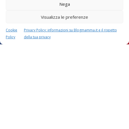
Nega
Calcolatori
Visualizza le preferenze
Cookie
Privacy Policy: informazioni su Blogmamma.it e il rispetto
Policy
della tua privacy
CALCOLO SETTIMANE DI
CALCOLO
GRAVIDANZA
DATA PARTO
CALCOLO
CALCOLO
PESO BAMBINO
PERIODO FERTILE