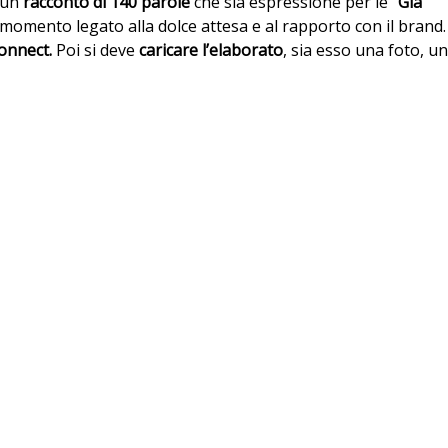
 un
racconto di 140 parole
che sia espressione per le “
Già
momento legato alla dolce attesa e al rapporto con il brand.
onnect.
Poi si deve
caricare l’elaborato
, sia esso una foto, un