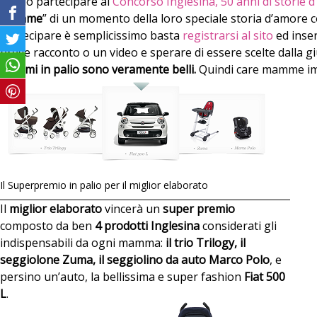
Si può partecipare al
Concorso Inglesina, 50 anni di storie 
mamme
” di un momento della loro speciale storia d’amore co
Partecipare è semplicissimo basta
registrarsi al sito
ed inser
breve racconto o un video e sperare di essere scelte dalla gi
I premi in palio sono veramente belli.
Quindi care mamme imp
Il Superpremio in palio per il miglior elaborato
Il
miglior elaborato
vincerà un
super premio
composto da ben
4 prodotti Inglesina
considerati gli
indispensabili da ogni mamma:
il trio Trilogy, il
seggiolone Zuma, il seggiolino da auto Marco Polo
, e
persino un’auto, la bellissima e super fashion
Fiat 500
L
.