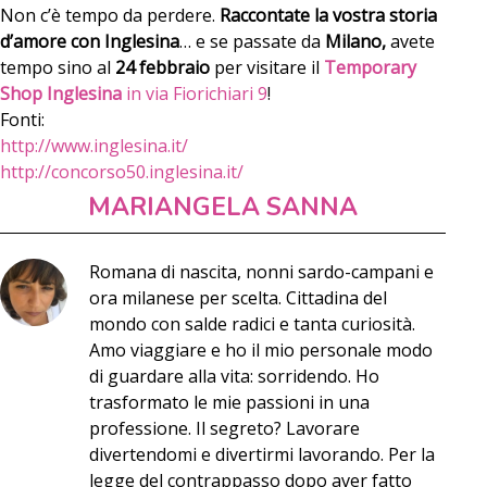
Non c’è tempo da perdere.
Raccontate la vostra storia
d’amore con Inglesina
… e se passate da
Milano,
avete
tempo sino al
24 febbraio
per visitare il
Temporary
Shop Inglesina
in via Fiorichiari 9
!
Fonti:
http://www.inglesina.it/
http://concorso50.inglesina.it/
MARIANGELA SANNA
Romana di nascita, nonni sardo-campani e
ora milanese per scelta. Cittadina del
mondo con salde radici e tanta curiosità.
Amo viaggiare e ho il mio personale modo
di guardare alla vita: sorridendo. Ho
trasformato le mie passioni in una
professione. Il segreto? Lavorare
divertendomi e divertirmi lavorando. Per la
legge del contrappasso dopo aver fatto