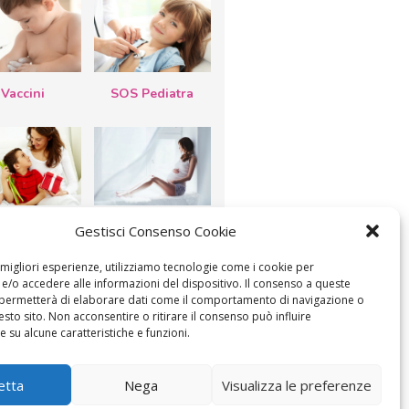
Vaccini
SOS Pediatra
esta della
Le settimane di
Gestisci Consenso Cookie
a: lavoretti,
gravidanza
etti d’auguri,
lastrocche
e migliori esperienze, utilizziamo tecnologie come i cookie per
/o accedere alle informazioni del dispositivo. Il consenso a queste
 permetterà di elaborare dati come il comportamento di navigazione o
esto sito. Non acconsentire o ritirare il consenso può influire
 su alcune caratteristiche e funzioni.
ICA IL CONSENSO
COOKIE POLICY (UE)
etta
Nega
Visualizza le preferenze