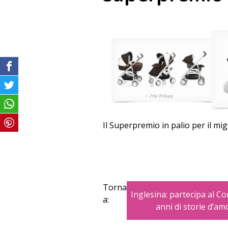
Il Superpremio in palio per il mi
Torna
Inglesina: partecipa al C
a:
anni di storie d’am