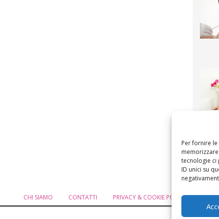
F
mamm
bigli
fi
Per fornire l
memorizzare e
tecnologie ci
ID unici su qu
negativamente
CHI SIAMO
CONTATTI
PRIVACY & COOKIE POLICY
MODIF
Acc