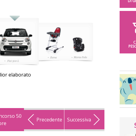
DI 
C
PES
glior elaborato
oncorso 50
Precedente
Successiva
ore