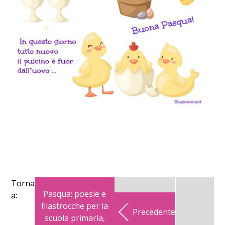
Torna
Pasqua: poesie e
a:
filastrocche per la
Precedente
scuola primaria,