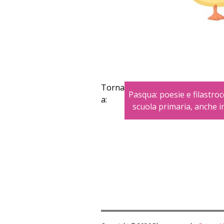
Torna
Pasqua: poesie e filastroc
a:
scuola primaria, anche i