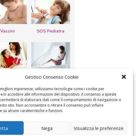
Vaccini
SOS Pediatra
esta della
Le settimane di
Gestisci Consenso Cookie
a: lavoretti,
gravidanza
etti d’auguri,
lastrocche
e migliori esperienze, utilizziamo tecnologie come i cookie per
/o accedere alle informazioni del dispositivo. Il consenso a queste
 permetterà di elaborare dati come il comportamento di navigazione o
esto sito. Non acconsentire o ritirare il consenso può influire
 su alcune caratteristiche e funzioni.
ICA IL CONSENSO
COOKIE POLICY (UE)
etta
Nega
Visualizza le preferenze