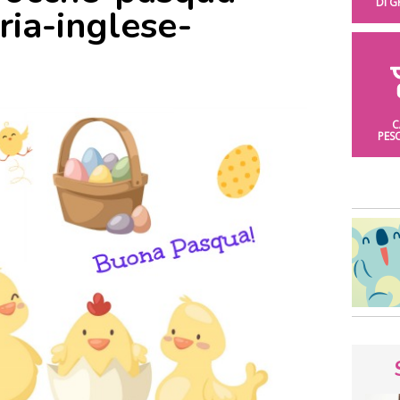
DI 
ria-inglese-
C
PES