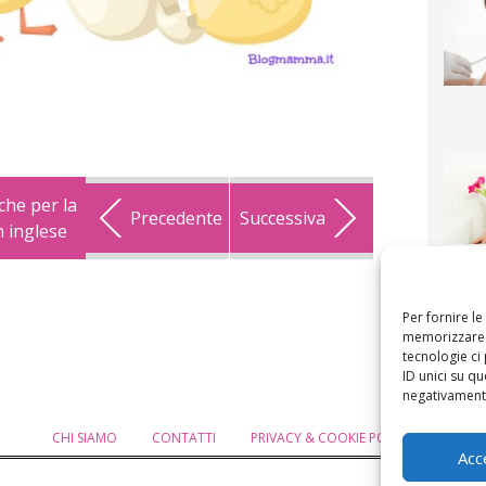
che per la
Precedente
Successiva
n inglese
F
mamm
bigli
fi
Per fornire l
memorizzare e
tecnologie ci
ID unici su qu
negativamente
CHI SIAMO
CONTATTI
PRIVACY & COOKIE POLICY
MODIF
Acc