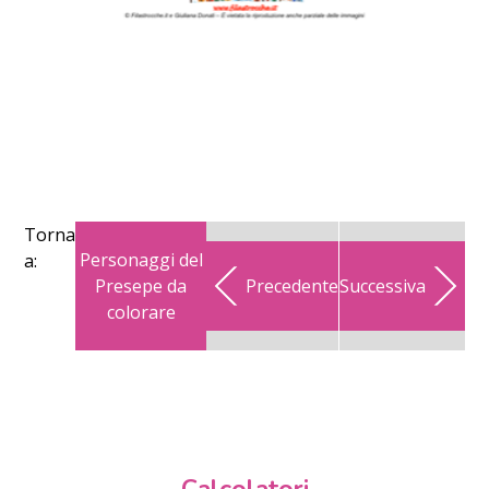
Torna
Personaggi del
a:
Presepe da
Precedente
Successiva
colorare