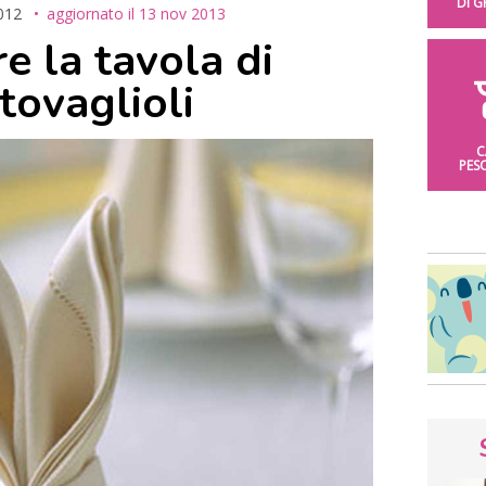
DI 
012
aggiornato il
13 nov 2013
e la tavola di
tovaglioli
C
PES