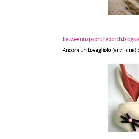
betweennapsontheporch.blogspo
Ancora un
tovagliolo
(anzi, due)