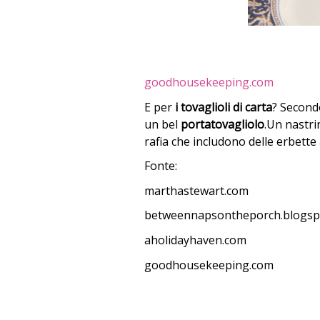
goodhousekeeping.com
E per
i tovaglioli di carta
? Second
un bel
portatovagliolo
.Un nastr
rafia che includono delle erbette
Fonte:
marthastewart.com
betweennapsontheporch.blogspo
aholidayhaven.com
goodhousekeeping.com