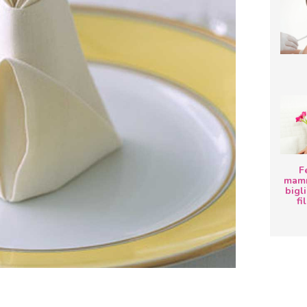
F
mamm
bigli
fi