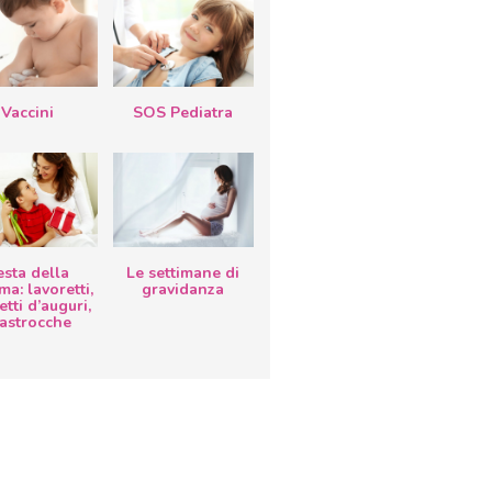
Vaccini
SOS Pediatra
esta della
Le settimane di
a: lavoretti,
gravidanza
etti d’auguri,
lastrocche