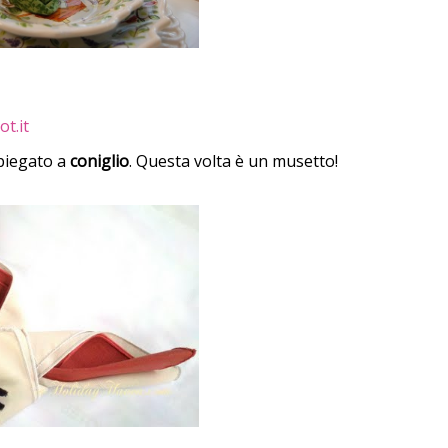
t.it
 piegato a
coniglio
. Questa volta è un musetto!