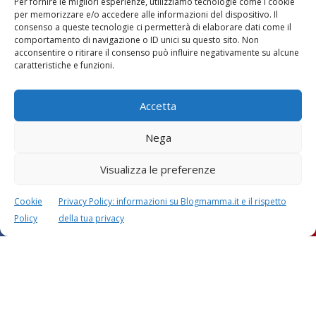
Per fornire le migliori esperienze, utilizziamo tecnologie come i cookie
Vaccini
SOS Pediatra
per memorizzare e/o accedere alle informazioni del dispositivo. Il
consenso a queste tecnologie ci permetterà di elaborare dati come il
comportamento di navigazione o ID unici su questo sito. Non
acconsentire o ritirare il consenso può influire negativamente su alcune
caratteristiche e funzioni.
Accetta
Festa della mamma:
Le settimane di
lavoretti, biglietti
Nega
gravidanza
d’auguri, filastrocche
Visualizza le preferenze
Cookie
Privacy Policy: informazioni su Blogmamma.it e il rispetto
Policy
della tua privacy
Chi siamo
Contatti
Privacy & Cookie Policy
Modifica il consenso
Cookie Policy (UE)
Copyright © 2026 Blogmamma by
FattoreMamma
Design e sviluppo
colorinside studio
con
Atelier FattoreMamma