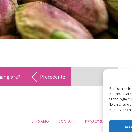
mangiare?
Precedente
Per fornire l
memorizzare e
tecnologie ci
ID unici su qu
negativamente
CHI SIAMO
CONTATTI
PRIVACY & COOKIE POLICY
Acc