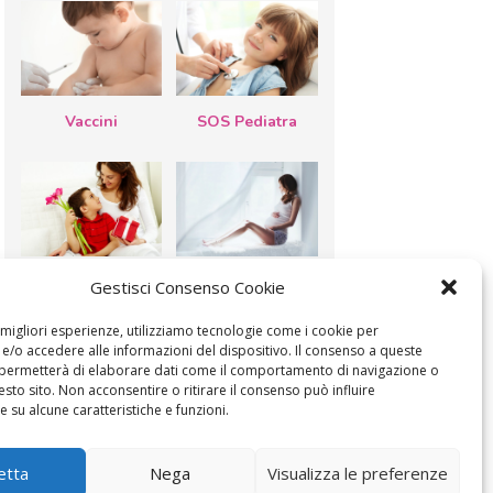
Vaccini
SOS Pediatra
Festa della
Le settimane di
Gestisci Consenso Cookie
mamma: lavoretti,
gravidanza
biglietti d’auguri,
filastrocche
e migliori esperienze, utilizziamo tecnologie come i cookie per
/o accedere alle informazioni del dispositivo. Il consenso a queste
 permetterà di elaborare dati come il comportamento di navigazione o
esto sito. Non acconsentire o ritirare il consenso può influire
 su alcune caratteristiche e funzioni.
MODIFICA IL CONSENSO
COOKIE POLICY (UE)
etta
Nega
Visualizza le preferenze