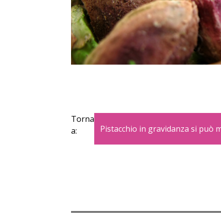
Torna
Pistacchio in gravidanza si può 
a: