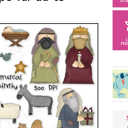
DI 
C
PES