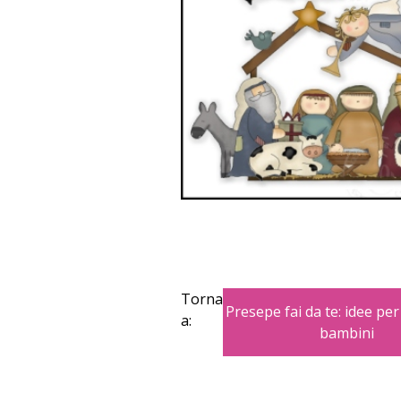
Torna
Presepe fai da te: idee p
a:
bambini