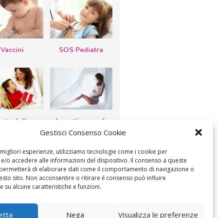
Vaccini
SOS Pediatra
esta della
Le settimane di
a: lavoretti,
gravidanza
Gestisci Consenso Cookie
etti d’auguri,
lastrocche
e migliori esperienze, utilizziamo tecnologie come i cookie per
/o accedere alle informazioni del dispositivo. Il consenso a queste
 permetterà di elaborare dati come il comportamento di navigazione o
esto sito. Non acconsentire o ritirare il consenso può influire
 su alcune caratteristiche e funzioni.
etta
Nega
Visualizza le preferenze