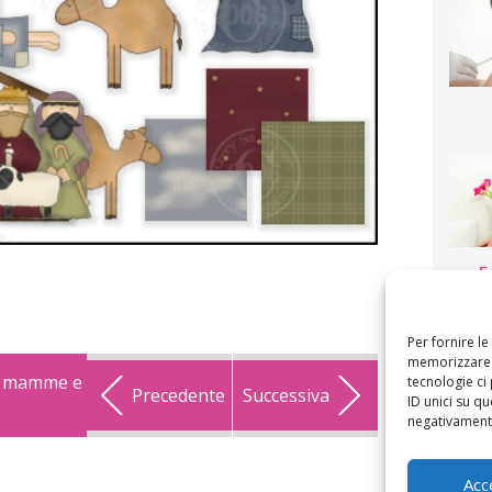
F
mamm
bigli
fi
Per fornire l
memorizzare e
er mamme e
tecnologie ci
Precedente
Successiva
ID unici su qu
negativamente
Acc