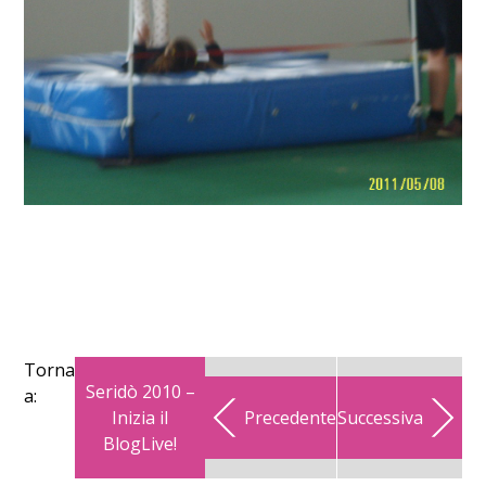
Torna
Seridò 2010 –
a:
Inizia il
Precedente
Successiva
BlogLive!