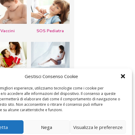
Vaccini
SOS Pediatra
esta della
Le settimane di
Gestisci Consenso Cookie
a: lavoretti,
gravidanza
etti d’auguri,
lastrocche
e migliori esperienze, utilizziamo tecnologie come i cookie per
/o accedere alle informazioni del dispositivo. Il consenso a queste
 permetterà di elaborare dati come il comportamento di navigazione o
esto sito. Non acconsentire o ritirare il consenso può influire
 su alcune caratteristiche e funzioni.
ICA IL CONSENSO
COOKIE POLICY (UE)
etta
Nega
Visualizza le preferenze