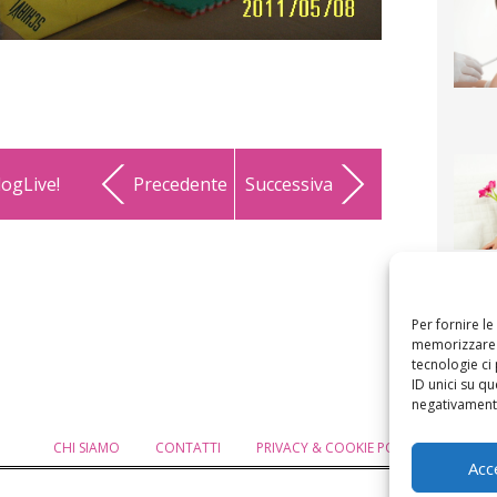
logLive!
Precedente
Successiva
F
mamm
bigli
fi
Per fornire l
memorizzare e
tecnologie ci
ID unici su qu
negativamente
CHI SIAMO
CONTATTI
PRIVACY & COOKIE POLICY
MODIF
Acc