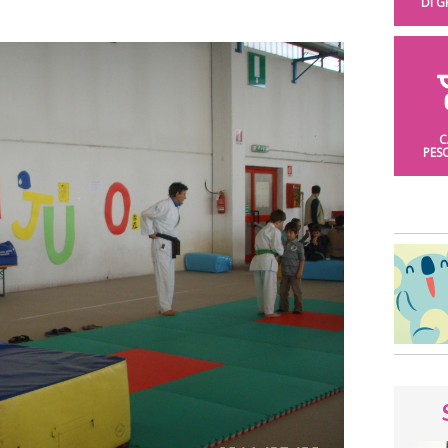
DI 
C
PES