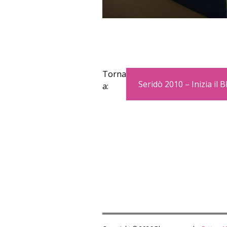
Torna
Seridò 2010 – Inizia il B
a: