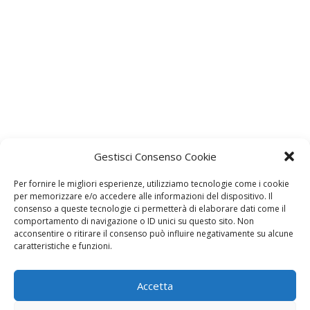
Gestisci Consenso Cookie
Lascia un commento
Per fornire le migliori esperienze, utilizziamo tecnologie come i cookie
L'indirizzo email non verrà pubblicato. I dati obbligatori sono
per memorizzare e/o accedere alle informazioni del dispositivo. Il
contrassegnati con
*
consenso a queste tecnologie ci permetterà di elaborare dati come il
comportamento di navigazione o ID unici su questo sito. Non
Il tuo commento
*
acconsentire o ritirare il consenso può influire negativamente su alcune
caratteristiche e funzioni.
Accetta