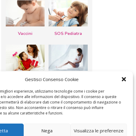
Vaccini
SOS Pediatra
Festa della
Le settimane di
Gestisci Consenso Cookie
mamma: lavoretti,
gravidanza
biglietti d’auguri,
filastrocche
e migliori esperienze, utilizziamo tecnologie come i cookie per
/o accedere alle informazioni del dispositivo. Il consenso a queste
 permetterà di elaborare dati come il comportamento di navigazione o
esto sito. Non acconsentire o ritirare il consenso può influire
 su alcune caratteristiche e funzioni.
MODIFICA IL CONSENSO
COOKIE POLICY (UE)
etta
Nega
Visualizza le preferenze