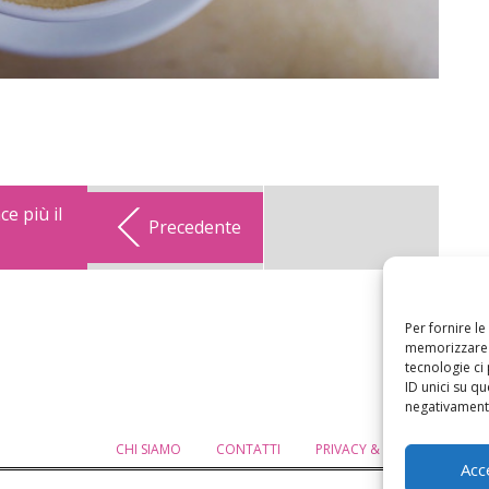
e più il
Precedente
Per fornire l
memorizzare e
tecnologie ci
ID unici su qu
negativamente
CHI SIAMO
CONTATTI
PRIVACY & COOKIE POLICY
Acc