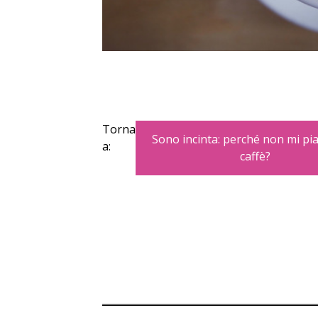
Torna
Sono incinta: perché non mi piac
a:
caffè?