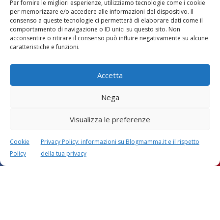
Per fornire le migliori esperienze, utilizziamo tecnologie come i cookie
per memorizzare e/o accedere alle informazioni del dispositivo. Il
consenso a queste tecnologie ci permetterà di elaborare dati come il
comportamento di navigazione o ID unici su questo sito. Non
acconsentire o ritirare il consenso può influire negativamente su alcune
Vaccini
SOS Pediatra
caratteristiche e funzioni.
Accetta
Nega
Visualizza le preferenze
Festa della mamma:
Le settimane di
lavoretti, biglietti
gravidanza
d’auguri, filastrocche
Cookie
Privacy Policy: informazioni su Blogmamma.it e il rispetto
Policy
della tua privacy
Chi siamo
Contatti
Privacy & Cookie Policy
Modifica il consenso
Cookie Policy (UE)