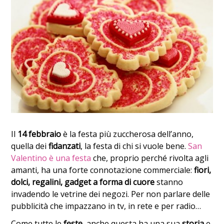
Il
14 febbraio
è la festa più zuccherosa dell’anno,
quella dei
fidanzati
, la festa di chi si vuole bene.
San
Valentino è una festa
che, proprio perché rivolta agli
amanti, ha una forte connotazione commerciale:
fiori,
dolci, regalini, gadget
a forma di cuore
stanno
invadendo le vetrine dei negozi. Per non parlare delle
pubblicità che impazzano in tv, in rete e per radio…
Come tutte le
feste
, anche questa ha una sua
storia
e