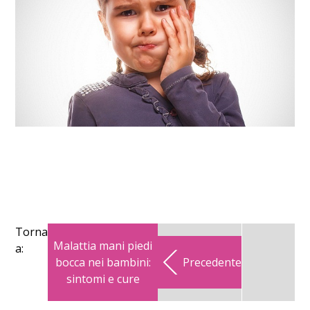
Torna
Malattia mani piedi
a:
bocca nei bambini:
Precedente
sintomi e cure