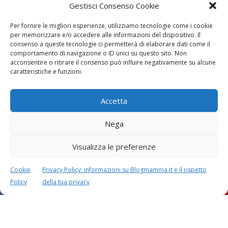
Test DNA fetale: quando
Gestisci Consenso Cookie
farlo, quanto costa, come
si esegue
Per fornire le migliori esperienze, utilizziamo tecnologie come i cookie
per memorizzare e/o accedere alle informazioni del dispositivo. Il
consenso a queste tecnologie ci permetterà di elaborare dati come il
comportamento di navigazione o ID unici su questo sito. Non
acconsentire o ritirare il consenso può influire negativamente su alcune
caratteristiche e funzioni.
Giochi euristici: significato,
esempi, materiali
Accetta
Nega
Visualizza le preferenze
Cookie
Privacy Policy: informazioni su Blogmamma.it e il rispetto
Policy
della tua privacy