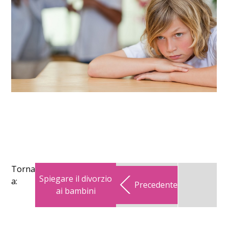
Torna
Spiegare il divorzio
a:
Precedente
ai bambini