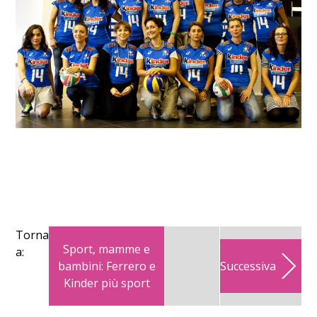
Torna
Sport, mamme e
a:
bambini: Ferrero e
Successiva
Kinder più sport