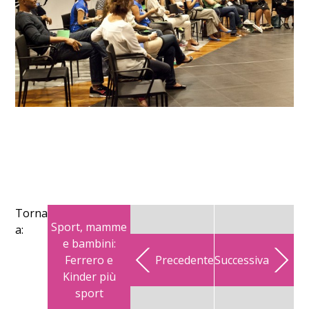
Torna
Sport, mamme
a:
e bambini:
Ferrero e
Precedente
Successiva
Kinder più
sport