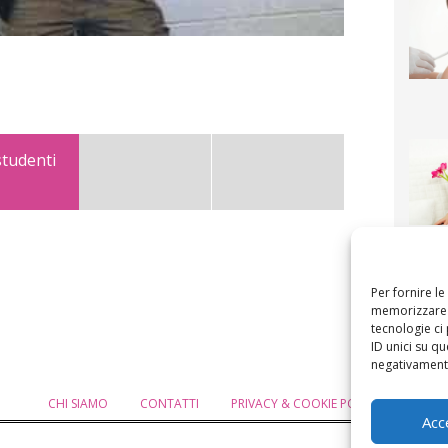
studenti
F
mamm
bigli
fi
Per fornire l
memorizzare e
tecnologie ci
ID unici su qu
negativamente
CHI SIAMO
CONTATTI
PRIVACY & COOKIE POLICY
MODIF
Acc