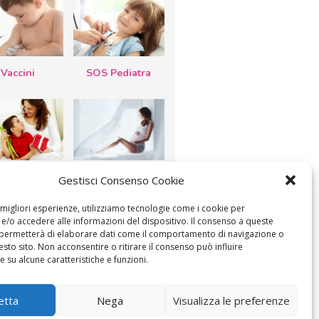
Vaccini
SOS Pediatra
esta della
Le settimane di
Gestisci Consenso Cookie
a: lavoretti,
gravidanza
etti d’auguri,
lastrocche
e migliori esperienze, utilizziamo tecnologie come i cookie per
/o accedere alle informazioni del dispositivo. Il consenso a queste
 permetterà di elaborare dati come il comportamento di navigazione o
esto sito. Non acconsentire o ritirare il consenso può influire
 su alcune caratteristiche e funzioni.
ICA IL CONSENSO
COOKIE POLICY (UE)
etta
Nega
Visualizza le preferenze