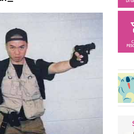
DI 
C
PES