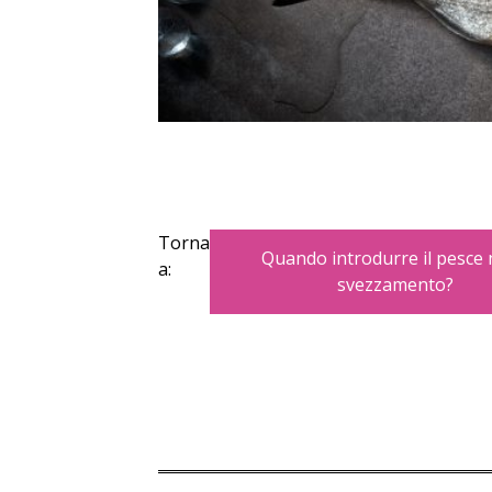
Torna
Quando introdurre il pesce 
a:
svezzamento?