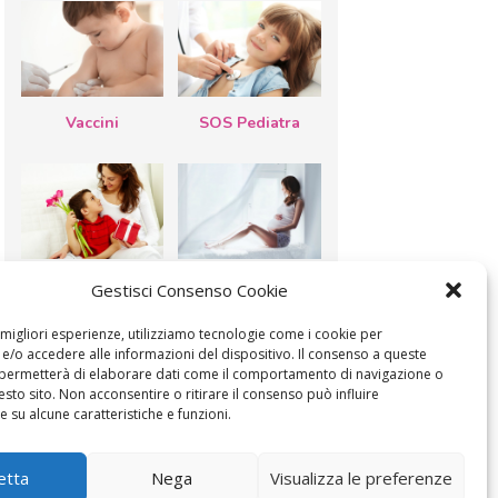
Vaccini
SOS Pediatra
Festa della
Le settimane di
Gestisci Consenso Cookie
mamma: lavoretti,
gravidanza
biglietti d’auguri,
filastrocche
e migliori esperienze, utilizziamo tecnologie come i cookie per
/o accedere alle informazioni del dispositivo. Il consenso a queste
 permetterà di elaborare dati come il comportamento di navigazione o
esto sito. Non acconsentire o ritirare il consenso può influire
 su alcune caratteristiche e funzioni.
MODIFICA IL CONSENSO
COOKIE POLICY (UE)
etta
Nega
Visualizza le preferenze