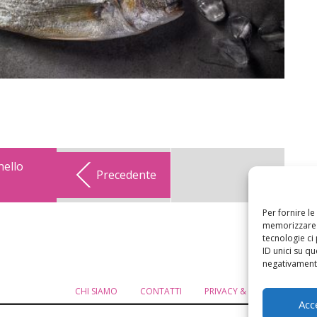
nello
Precedente
Per fornire l
memorizzare e
tecnologie ci
ID unici su qu
negativamente
CHI SIAMO
CONTATTI
PRIVACY & COOKIE POLICY
Acc