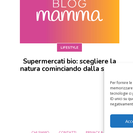
LIFESTYLE
Supermercati bio: scegliere la
natura cominciando dalla spesa
Per fornire l
memorizzare e
tecnologie ci
ID unici su qu
negativamente
Acc
CHI SIAMO
CONTATTI
PRIVACY & COOKIE POLICY