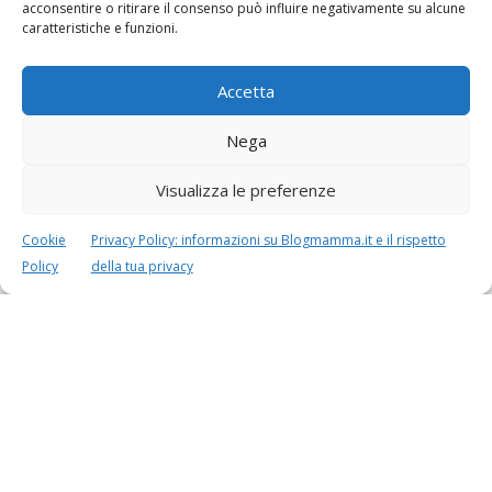
acconsentire o ritirare il consenso può influire negativamente su alcune
caratteristiche e funzioni.
Accetta
Nega
Speciali in evidenza
Visualizza le preferenze
Cookie
Privacy Policy: informazioni su Blogmamma.it e il rispetto
Policy
della tua privacy
Vaccini
SOS Pediatra