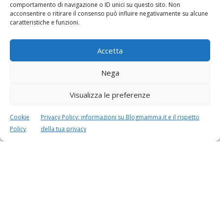
Vaccini
SOS Pediatra
comportamento di navigazione o ID unici su questo sito. Non
acconsentire o ritirare il consenso può influire negativamente su alcune
caratteristiche e funzioni.
Accetta
Nega
Festa della mamma:
Le settimane di
Visualizza le preferenze
lavoretti, biglietti
gravidanza
d’auguri, filastrocche
Cookie
Privacy Policy: informazioni su Blogmamma.it e il rispetto
Policy
della tua privacy
Chi siamo
Contatti
Privacy & Cookie Policy
Modifica il consenso
Cookie Policy (UE)
Copyright © 2026 Blogmamma by
FattoreMamma
Design e sviluppo
colorinside studio
con
Atelier FattoreMamma