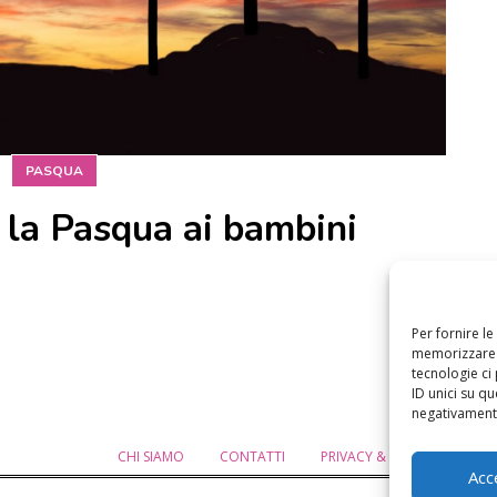
PASQUA
 la Pasqua ai bambini
Per fornire l
memorizzare e
tecnologie ci
ID unici su qu
negativamente
CHI SIAMO
CONTATTI
PRIVACY & COOKIE POLICY
Acc