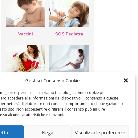
Vaccini
SOS Pediatra
Festa della
Le settimane di
Gestisci Consenso Cookie
mamma: lavoretti,
gravidanza
biglietti d’auguri,
filastrocche
e migliori esperienze, utilizziamo tecnologie come i cookie per
/o accedere alle informazioni del dispositivo. Il consenso a queste
 permetterà di elaborare dati come il comportamento di navigazione o
esto sito. Non acconsentire o ritirare il consenso può influire
 su alcune caratteristiche e funzioni.
MODIFICA IL CONSENSO
COOKIE POLICY (UE)
etta
Nega
Visualizza le preferenze