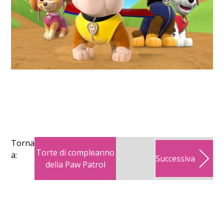
Torna
Torte di compleanno
a:
Successiva
della Paw Patrol