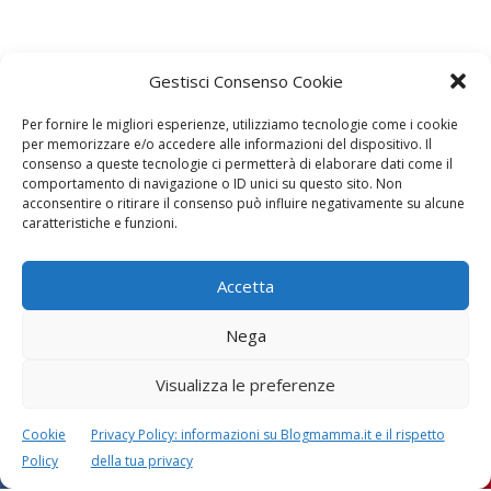
Gestisci Consenso Cookie
Per fornire le migliori esperienze, utilizziamo tecnologie come i cookie
per memorizzare e/o accedere alle informazioni del dispositivo. Il
consenso a queste tecnologie ci permetterà di elaborare dati come il
comportamento di navigazione o ID unici su questo sito. Non
C'è un commento
acconsentire o ritirare il consenso può influire negativamente su alcune
caratteristiche e funzioni.
Donatella
Accetta
26 Settembre 2017 alle 4:11
Salve, cortesemente potrei sapere lo spessore del feltro
Nega
usato? Grazie mille
RISPONDI
Visualizza le preferenze
Lascia un commento
Cookie
Privacy Policy: informazioni su Blogmamma.it e il rispetto
L'indirizzo email non verrà pubblicato. I dati obbligatori sono
Policy
della tua privacy
contrassegnati con
*