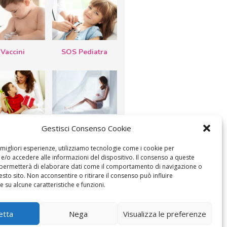
Vaccini
SOS Pediatra
esta della
Le settimane di
Gestisci Consenso Cookie
a: lavoretti,
gravidanza
etti d’auguri,
lastrocche
e migliori esperienze, utilizziamo tecnologie come i cookie per
/o accedere alle informazioni del dispositivo. Il consenso a queste
 permetterà di elaborare dati come il comportamento di navigazione o
esto sito. Non acconsentire o ritirare il consenso può influire
 su alcune caratteristiche e funzioni.
ICA IL CONSENSO
COOKIE POLICY (UE)
etta
Nega
Visualizza le preferenze