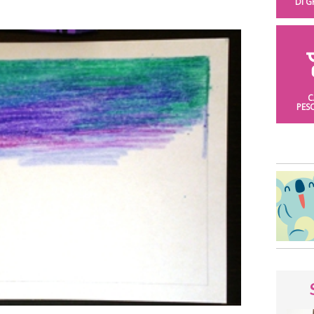
DI 
C
PES