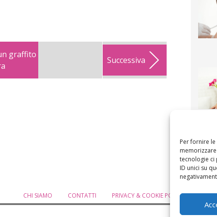
un graffito
Successiva
ra
F
mamm
bigli
fi
Per fornire l
memorizzare e
tecnologie ci
ID unici su qu
negativamente
CHI SIAMO
CONTATTI
PRIVACY & COOKIE POLICY
MODIF
Acc