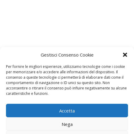
Gestisci Consenso Cookie
Lascia un commento
L'indirizzo email non verrà pubblicato. I dati obbligatori sono
Per fornire le migliori esperienze, utilizziamo tecnologie come i cookie
contrassegnati con
*
per memorizzare e/o accedere alle informazioni del dispositivo. Il
consenso a queste tecnologie ci permetterà di elaborare dati come il
Il tuo commento
*
comportamento di navigazione o ID unici su questo sito. Non
acconsentire o ritirare il consenso può influire negativamente su alcune
caratteristiche e funzioni.
Accetta
Nega