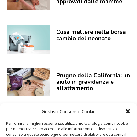
approvati dalle mamme
Cosa mettere nella borsa
cambio del neonato
Prugne della California: un
aiuto in gravidanza e
allattamento
Gestisci Consenso Cookie
Fisioreve, un aiuto per il
sonno dei bambini
Per fornire le migliori esperienze, utilizziamo tecnologie come i cookie
per memorizzare e/o accedere alle informazioni del dispositivo. Il
consenso a queste tecnologie ci permetterà di elaborare dati come il