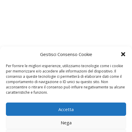
Gestisci Consenso Cookie
Per fornire le migliori esperienze, utilizziamo tecnologie come i cookie
per memorizzare e/o accedere alle informazioni del dispositivo. Il
consenso a queste tecnologie ci permetterà di elaborare dati come il
comportamento di navigazione o ID unici su questo sito. Non
acconsentire o ritirare il consenso può influire negativamente su alcune
Lascia un commento
caratteristiche e funzioni.
L'indirizzo email non verrà pubblicato. I dati obbligatori sono
contrassegnati con
*
Accetta
Il tuo commento
*
Nega