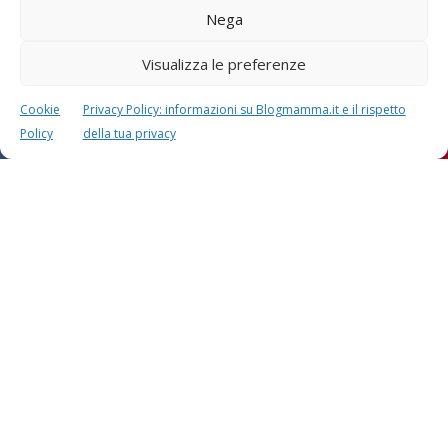
Nega
CALCOLO SETTIMANE DI
CALCOLO
Visualizza le preferenze
GRAVIDANZA
DATA PARTO
Cookie
Privacy Policy: informazioni su Blogmamma.it e il rispetto
Policy
della tua privacy
CALCOLO
CALCOLO
PESO BAMBINO
PERIODO FERTILE