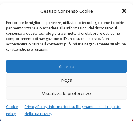
Gestisci Consenso Cookie
Per fornire le migliori esperienze, utilizziamo tecnologie come i cookie
per memorizzare e/o accedere alle informazioni del dispositivo. Il
consenso a queste tecnologie ci permetterà di elaborare dati come il
comportamento di navigazione o ID unici su questo sito. Non
acconsentire o ritirare il consenso può influire negativamente su alcune
caratteristiche e funzioni.
Accetta
Lascia un commento
L'indirizzo email non verrà pubblicato. I dati obbligatori sono
Nega
contrassegnati con
*
Il tuo commento
*
Visualizza le preferenze
Cookie
Privacy Policy: informazioni su Blogmamma.it e il rispetto
Policy
della tua privacy