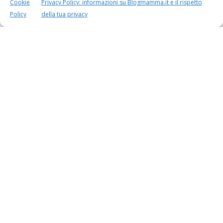
Cookie
Privacy Policy: informazioni su Blogmamma.it e il rispetto
Speciali in evidenza
Policy
della tua privacy
Vaccini
SOS Pediatra
Festa della mamma:
Le settimane di
lavoretti, biglietti
gravidanza
d’auguri, filastrocche