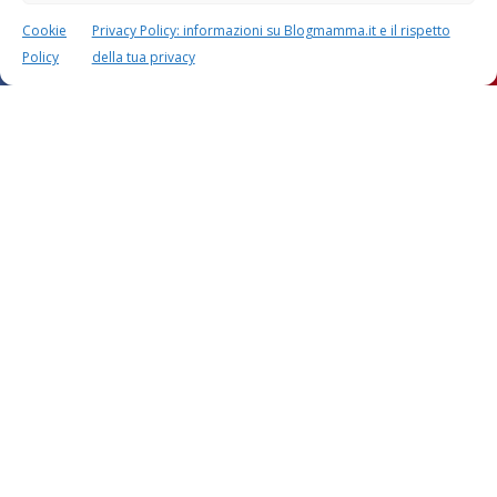
Cookie
Privacy Policy: informazioni su Blogmamma.it e il rispetto
Policy
della tua privacy
Questo sito usa Akismet per ridurre lo spam.
Scopri
come i tuoi dati vengono elaborati
.