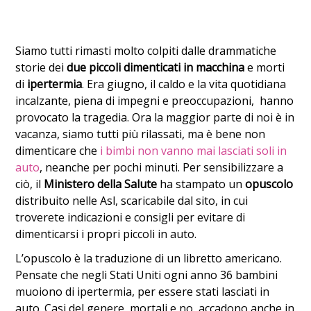
Siamo tutti rimasti molto colpiti dalle drammatiche
storie dei
due piccoli dimenticati in macchina
e morti
di
ipertermia
. Era giugno, il caldo e la vita quotidiana
incalzante, piena di impegni e preoccupazioni, hanno
provocato la tragedia. Ora la maggior parte di noi è in
vacanza, siamo tutti più rilassati, ma è bene non
dimenticare che
i bimbi non vanno mai lasciati soli in
auto
, neanche per pochi minuti.
Per sensibilizzare a
ciò, il
Ministero della Salute
ha stampato un
opuscolo
distribuito nelle Asl, scaricabile dal sito, in cui
troverete indicazioni e consigli per evitare di
dimenticarsi i propri piccoli in auto.
L’opuscolo è la traduzione di un libretto americano.
Pensate che negli Stati Uniti ogni anno 36 bambini
muoiono di ipertermia, per essere stati lasciati in
auto. Casi del genere, mortali e no, accadono anche in