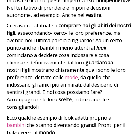
In cosa si declina questo impeto verso l
‘indipendenza
?
Nel tentativo di prendere e imporre decisioni
autonome, ad esempio. Anche nel
vestire
.
Ci eravamo abituate a
comprare noi gli abiti dei nostri
figli
, assecondando- certo- le loro preferenze, ma
avendo noi l’ultima parola a riguardo? Ad un certo
punto anche i bambini meno attenti al
look
cominciano a decidere cosa indossare e cosa
eliminare definitivamente dal loro
guardaroba
. I
nostri figli mostrano chiaramente quali sono le loro
preferenze, dettate dalle
mode
, da quello che
indossano gli amici più ammirati, dal desiderio di
sentirsi grandi. E noi cosa possiamo fare?
Accompagnare le loro
scelte
, indirizzandoli e
consigliandoli.
Ecco qualche esempio di look adatti proprio ai
bambini
che stanno diventando
grandi
. Pronti per il
balzo verso il
mondo
.