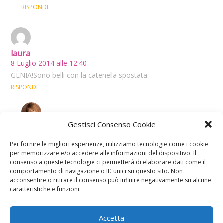
RISPONDI
laura
8 Luglio 2014 alle 12:40
GENIA!Sono belli con la catenella spostata.
RISPONDI
Gestisci Consenso Cookie
Doria Vannozzi
8 Luglio 2014 alle 15:12
Per fornire le migliori esperienze, utilizziamo tecnologie come i cookie
Ci rimane, in qualche modo andava sfruttata 😉
per memorizzare e/o accedere alle informazioni del dispositivo. Il
RISPONDI
consenso a queste tecnologie ci permetterà di elaborare dati come il
comportamento di navigazione o ID unici su questo sito. Non
acconsentire o ritirare il consenso può influire negativamente su alcune
caratteristiche e funzioni.
Lascia un commento
L'indirizzo email non verrà pubblicato. I dati obbligatori sono
contrassegnati con
*
Accetta