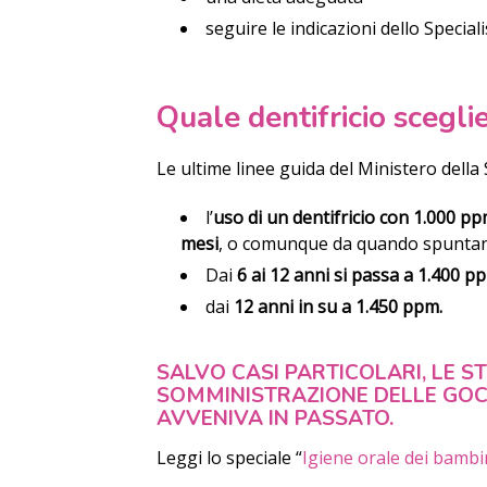
seguire le indicazioni dello Special
Quale dentifricio scegli
Le ultime linee guida del Ministero della
l’
uso di un dentifricio con 1.000 p
mesi
, o comunque da quando spuntano 
Dai
6 ai 12 anni si passa a 1.400 p
dai
12 anni in su a 1.450 ppm.
SALVO CASI PARTICOLARI, LE S
SOMMINISTRAZIONE DELLE GOCC
AVVENIVA IN PASSATO.
Leggi lo speciale “
Igiene orale dei bambi