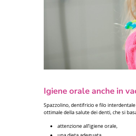
Igiene orale anche in v
Spazzolino, dentifricio e filo interdenta
ottimale della salute dei denti, che si basa
attenzione all’igiene orale,
una dieta adeguata