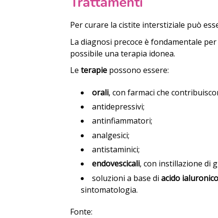
Trattamenti
Per curare la cistite interstiziale può e
La diagnosi precoce è fondamentale per ev
possibile una terapia idonea.
Le
terapie
possono essere:
orali
, con farmaci che contribuisc
antidepressivi;
antinfiammatori;
analgesici;
antistaminici;
endovescicali
, con instillazione di 
soluzioni a base di
acido ialuronic
sintomatologia.
Fonte: