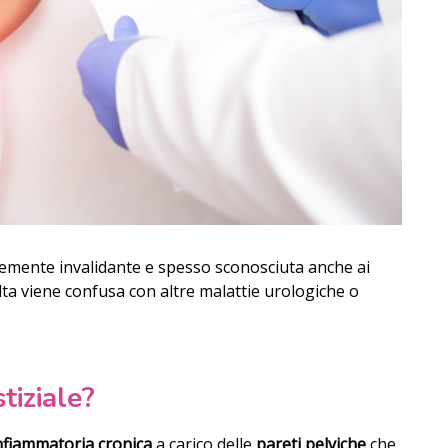
temente invalidante e spesso sconosciuta anche ai
olta viene confusa con altre malattie urologiche o
stiziale?
nfiammatoria cronica
a carico delle
pareti pelviche
che