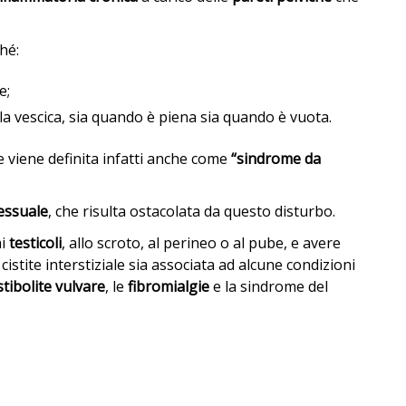
hé:
e;
lla vescica, sia quando è piena sia quando è vuota.
 viene definita infatti anche come
“sindrome da
sessuale
, che risulta ostacolata da questo disturbo.
ai
testicoli
, allo scroto, al perineo o al pube, e avere
 cistite interstiziale sia associata ad alcune condizioni
stibolite vulvare
, le
fibromialgie
e la sindrome del