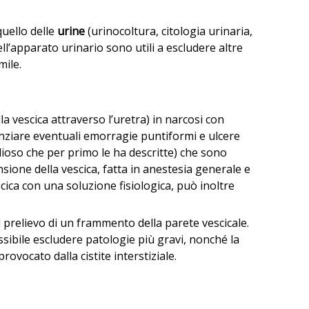
uello delle
urine
(urinocoltura, citologia urinaria,
ll’apparato urinario sono utili a escludere altre
mile.
a vescica attraverso l’uretra) in narcosi con
denziare eventuali emorragie puntiformi e ulcere
dioso che per primo le ha descritte) che sono
ensione della vescica, fatta in anestesia generale e
ica con una soluzione fisiologica, può inoltre
el prelievo di un frammento della parete vescicale.
sibile escludere patologie più gravi, nonché la
ovocato dalla cistite interstiziale.