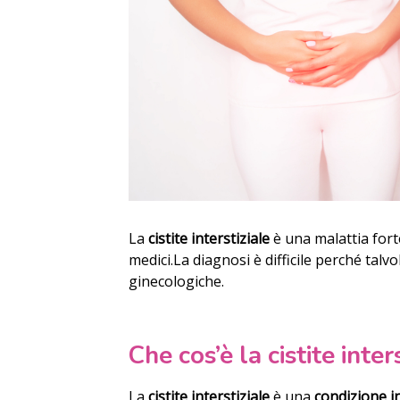
La
cistite interstiziale
è una malattia for
medici.
La diagnosi è difficile perché talv
ginecologiche.
Che cos’è la cistite inter
La
cistite interstiziale
è una
condizione i