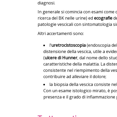
diagnosi.
In generale si comincia con esami come q
ricerca del BK nelle urine) ed
ecografie
de
patologie vescicali con sintomatologia si
Altri accertamenti sono:
l’
uretrocistoscopia
(endoscopia dell
distensione della vescica, utile a evi
(
ulcere di Hunner
, dal nome dello stu
caratteristiche della malattia. La dist
consistente nel riempimento della vesc
contribuire ad alleviare il dolore;
la biopsia della vescica consiste n
Con un esame istologico mirato, è pos
presenza e il grado di infiammazione pr