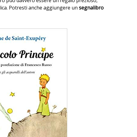
libro può davvero essere un regalo prezioso,
dica. Potresti anche aggiungere un
segnalibro