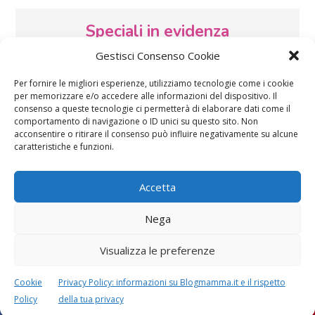
Speciali in evidenza
Gestisci Consenso Cookie
Per fornire le migliori esperienze, utilizziamo tecnologie come i cookie
per memorizzare e/o accedere alle informazioni del dispositivo. Il
consenso a queste tecnologie ci permetterà di elaborare dati come il
comportamento di navigazione o ID unici su questo sito. Non
acconsentire o ritirare il consenso può influire negativamente su alcune
caratteristiche e funzioni.
Vaccini
SOS Pediatra
Accetta
Nega
Visualizza le preferenze
Festa della mamma:
Le settimane di
lavoretti, biglietti
gravidanza
Cookie
Privacy Policy: informazioni su Blogmamma.it e il rispetto
d’auguri, filastrocche
Policy
della tua privacy