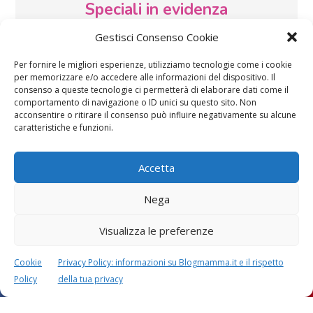
Speciali in evidenza
Gestisci Consenso Cookie
Per fornire le migliori esperienze, utilizziamo tecnologie come i cookie
per memorizzare e/o accedere alle informazioni del dispositivo. Il
consenso a queste tecnologie ci permetterà di elaborare dati come il
comportamento di navigazione o ID unici su questo sito. Non
acconsentire o ritirare il consenso può influire negativamente su alcune
Vaccini
SOS Pediatra
caratteristiche e funzioni.
Accetta
Nega
Visualizza le preferenze
Festa della mamma:
Le settimane di
lavoretti, biglietti
gravidanza
Cookie
Privacy Policy: informazioni su Blogmamma.it e il rispetto
d’auguri, filastrocche
Policy
della tua privacy