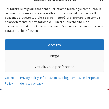
Per fornire le migliori esperienze, utilizziamo tecnologie come i cookie
per memorizzare e/o accedere alle informazioni del dispositivo. Il
consenso a queste tecnologie ci permetterà di elaborare dati come il
comportamento di navigazione o ID unici su questo sito. Non
acconsentire o ritirare il consenso può influire negativamente su alcune
caratteristiche e funzioni.
Lascia un commento
Accetta
L'indirizzo email non verrà pubblicato. I dati obbligatori sono
contrassegnati con
*
Nega
Il tuo commento
*
Visualizza le preferenze
Cookie
Privacy Policy: informazioni su Blogmamma.it e il rispetto
Policy
della tua privacy