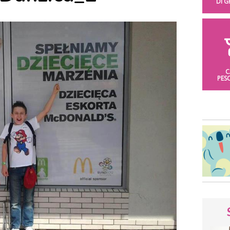
DI 
C
PES