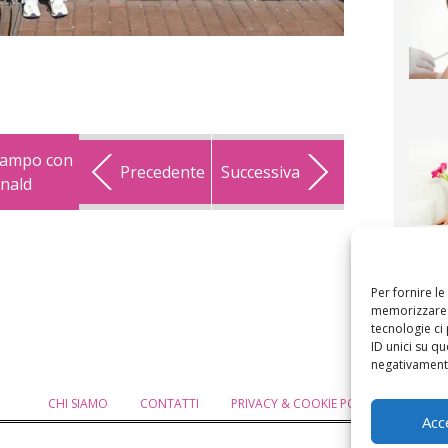
campo con
Precedente
Successiva
onald
F
mamm
bigli
fi
Per fornire l
memorizzare e
tecnologie ci
ID unici su qu
negativamente
CHI SIAMO
CONTATTI
PRIVACY & COOKIE POLICY
MODIF
Acc