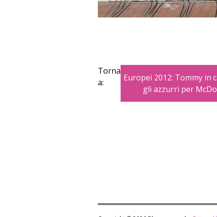
Torna
Europei 2012: Tommy in 
a:
gli azzurri per McD