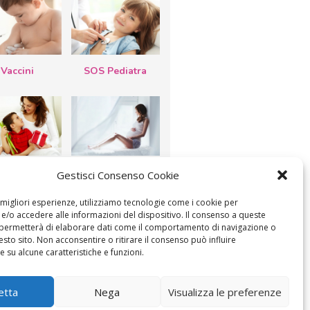
Vaccini
SOS Pediatra
esta della
Le settimane di
Gestisci Consenso Cookie
a: lavoretti,
gravidanza
etti d’auguri,
lastrocche
e migliori esperienze, utilizziamo tecnologie come i cookie per
/o accedere alle informazioni del dispositivo. Il consenso a queste
 permetterà di elaborare dati come il comportamento di navigazione o
esto sito. Non acconsentire o ritirare il consenso può influire
 su alcune caratteristiche e funzioni.
ICA IL CONSENSO
COOKIE POLICY (UE)
etta
Nega
Visualizza le preferenze