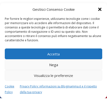
Gestisci Consenso Cookie
Per fornire le migliori esperienze, utilizziamo tecnologie come i cookie
per memorizzare e/o accedere alle informazioni del dispositivo. Il
consenso a queste tecnologie ci permetterà di elaborare dati come il
comportamento di navigazione o ID unici su questo sito. Non
acconsentire o ritirare il consenso può influire negativamente su alcune
caratteristiche e funzioni.
Accetta
Nega
Visualizza le preferenze
Lascia un commento
Cookie
Privacy Policy: informazioni su Blogmamma.it e il rispetto
L'indirizzo email non verrà pubblicato. I dati obbligatori sono
Policy
della tua privacy
contrassegnati con
*
Il tuo commento
*