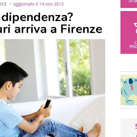
DI 
013
aggiornato il
14 nov 2013
a dipendenza?
ri arriva a Firenze
C
PES