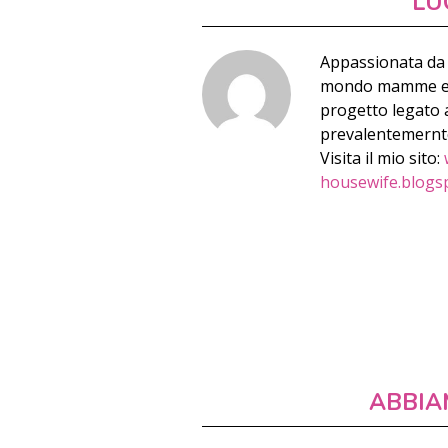
LU
Appassionata da 
mondo mamme e qu
progetto legato a
prevalentemernte 
Visita il mio sito:
housewife.blogs
ABBIA