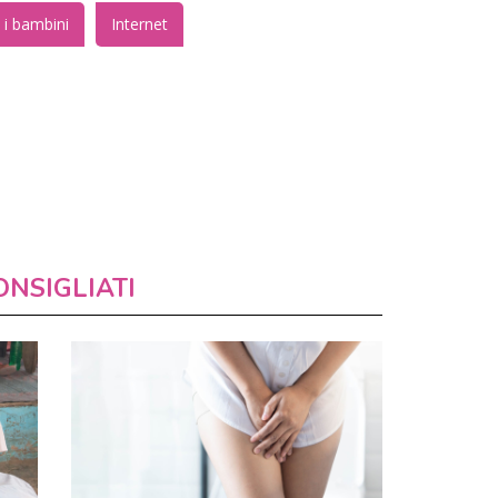
 i bambini
Internet
ONSIGLIATI