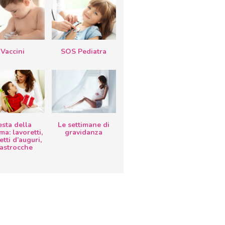
Vaccini
SOS Pediatra
esta della
Le settimane di
a: lavoretti,
gravidanza
etti d’auguri,
lastrocche