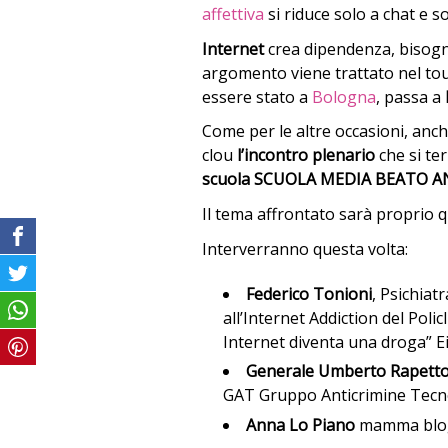
affettiva
si riduce solo a chat e s
Internet
crea dipendenza, bisogna
argomento viene trattato nel to
essere stato a
Bologna
, passa a
Come per le altre occasioni, an
clou
l’incontro plenario
che si te
scuola SCUOLA MEDIA BEATO AN
Il tema affrontato sarà proprio q
Interverranno questa volta:
Federico Tonioni
, Psichiat
all’Internet Addiction del Poli
Internet diventa una droga” E
Generale Umberto Rapett
GAT Gruppo Anticrimine Tecno
Anna Lo Piano
mamma blog