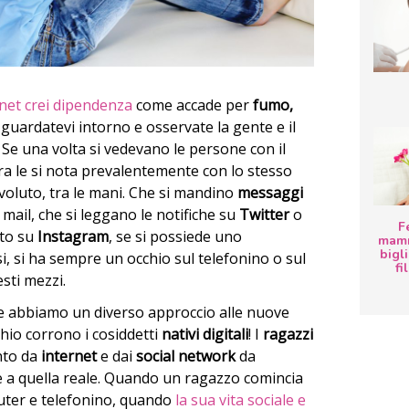
rnet crei dipendenza
come accade per
fumo,
 guardatevi intorno e osservate la gente e il
.
Se una volta si vedevano le persone con il
ora le si nota prevalentemente con lo stesso
oluto, tra le mani. Che si mandino
messaggi
 mail, che si leggano le notifiche su
Twitter
o
F
oto su
Instagram
, se si possiede uno
mamm
bigli
 si ha sempre un occhio sul telefonino o sul
fi
esti mezzi.
che abbiamo un diverso approccio alle nuove
hio corrono i cosiddetti
nativi digitali
! I
ragazzi
nto da
internet
e dai
social network
da
ale a quella reale. Quando un ragazzo comincia
uter e telefonino, quando
la sua vita sociale e