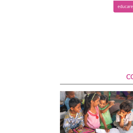
educare
C