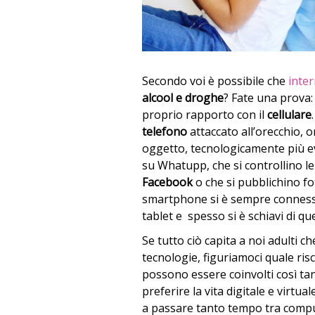
Secondo voi è possibile che
inte
alcool e droghe
? Fate una prova:
proprio rapporto con il
cellulare
telefono
attaccato all’orecchio, 
oggetto, tecnologicamente più ev
su Whatupp, che si controllino le
Facebook
o che si pubblichino f
smartphone si è sempre connessi,
tablet e spesso si è schiavi di qu
Se tutto ciò capita a noi adulti 
tecnologie, figuriamoci quale risc
possono essere coinvolti così ta
preferire la vita digitale e virtu
a passare tanto tempo tra comp