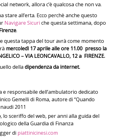
ocial network, allora c’è qualcosa che non va.
 stare all’erta. Ecco perchè anche questo
ur
Navigare Sicuri
che questa settimana, dopo
Firenze
.
che questa tappa del tour avrà come momento
rrà
mercoledì 17 aprile alle ore 11.00 presso la
GELICO – VIA LEONCAVALLO, 12 a FIRENZE.
uello della
dipendenza da internet.
ra e responsabile dell’ambulatorio dedicato
clinico Gemelli di Roma, autore di “Quando
inaudi 2011
o
, lo sceriffo del web, per anni alla guida del
logico della Guardia di Finanza
ger di
piattinicinesi.com