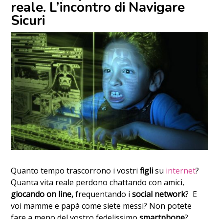
reale. L’incontro di Navigare
Sicuri
Quanto tempo trascorrono i vostri
figli
su
internet
?
Quanta vita reale perdono chattando con amici,
giocando on line,
frequentando i
social network
?
E
voi mamme e papà come siete messi? Non potete
fare a meno del vostro fedelissimo
smartphone
?